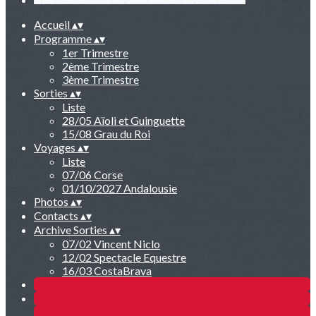
Accueil
▴
▾
Programme
▴
▾
1er Trimestre
2ème Trimestre
3ème Trimestre
Sorties
▴
▾
Liste
28/05 Aïoli et Guinguette
15/08 Grau du Roi
Voyages
▴
▾
Liste
07/06 Corse
01/10/2027 Andalousie
Photos
▴
▾
Contacts
▴
▾
Archive Sorties
▴
▾
07/02 Vincent Niclo
12/02 Spectacle Equestre
16/03 CostaBrava