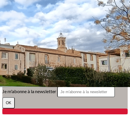
Exporter les lignes sélectionnées
Exporter toutes les colonnes
Exporter uniquement les colonnes affichées
Menu
?>
Images de la page d'accueil
Cliquez pour éditer
Texte, bouton et/ou inscription à la newsletter
Cliquez pour éditer
Club Le Dynamic
Je m'abonne à la newsletter
OK