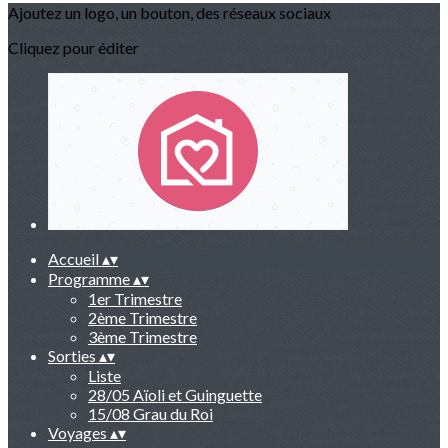
Ajoutez un logo, un bouton, des réseaux sociaux
Cliquez pour éditer
Accueil
▴
▾
Programme
▴
▾
1er Trimestre
2ème Trimestre
3ème Trimestre
Sorties
▴
▾
Liste
28/05 Aïoli et Guinguette
15/08 Grau du Roi
Voyages
▴
▾