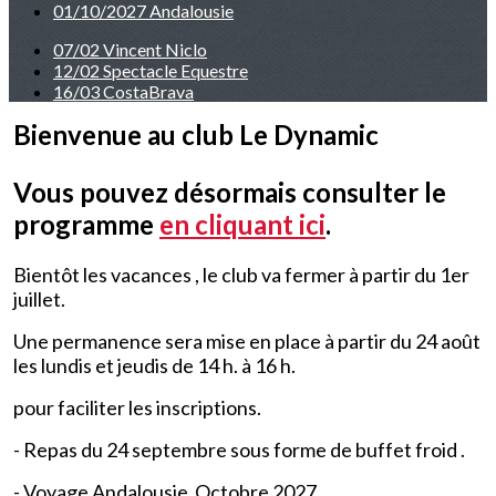
01/10/2027 Andalousie
07/02 Vincent Niclo
12/02 Spectacle Equestre
16/03 CostaBrava
Bienvenue au club Le Dynamic
Vous pouvez désormais consulter le
programme
en cliquant ici
.
Bientôt les vacances , le club va fermer à partir du 1er
juillet.
Une permanence sera mise en place à partir du 24 août
les lundis et jeudis de 14 h. à 16 h.
pour faciliter les inscriptions.
- Repas du 24 septembre sous forme de buffet froid .
- Voyage Andalousie Octobre 2027