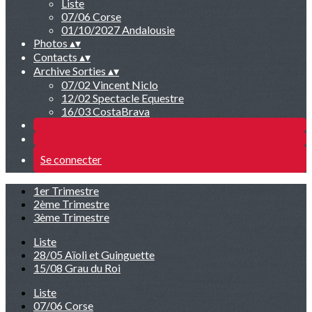
Liste
07/06 Corse
01/10/2027 Andalousie
Photos
▴
▾
Contacts
▴
▾
Archive Sorties
▴
▾
07/02 Vincent Niclo
12/02 Spectacle Equestre
16/03 CostaBrava
Se connecter
1er Trimestre
2ème Trimestre
3ème Trimestre
Liste
28/05 Aïoli et Guinguette
15/08 Grau du Roi
Liste
07/06 Corse