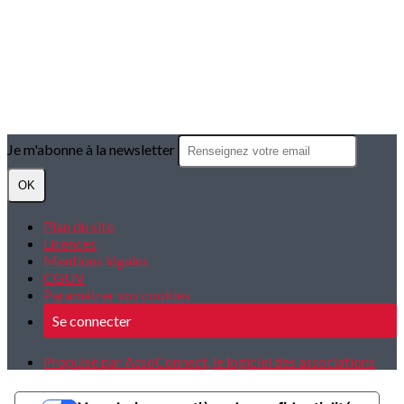
Je m'abonne à la newsletter
OK
Plan du site
Licences
Mentions légales
CGUV
Paramétrer vos cookies
Se connecter
Propulsé par AssoConnect, le logiciel des associations